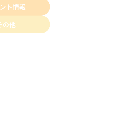
ント情報
その他