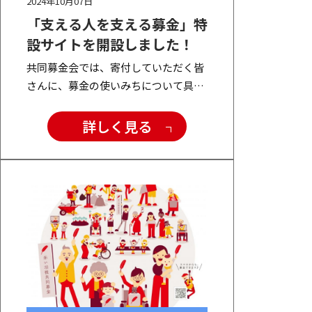
2024年10月07日
「支える人を支える募金」特
設サイトを開設しました！
共同募金会では、寄付していただく皆
さんに、募金の使いみちについて具体
的いみちについて具体的
詳しく見る